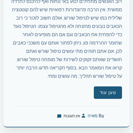
רוב האנשים מתחילים לנוע באי נוחות ואף להיכנס לחרדה
ממשית. אין הרבה פרוצדורות רפואיות שיש להם קונוטציה
שלילית כמו שיש לטיפול שורש, אולם חשוב לזכור כי רוב
הכאבים נובעים מהזנחה ולא מהטיפול עצמו. הטיפול נועד
כדי להפחית את הכאבים וגם אם הם מופיעים לאחר
שחומר ההרדמה פג, ניתן לפתור אותם עם משככי כאבים.
לכן, אם אתם תוהים מתי עושים טיפול שורש ואתם
חושדים שאתם זקוקים לשירות של מומחה טיפול שורש,
קראו את המאמר הבא. בסוף הקריאה תדעו הרבה יותר
על טיפול שורש תהליך, מה עושים ומתי.
טען עוד
By
מאיה
אין תגובות