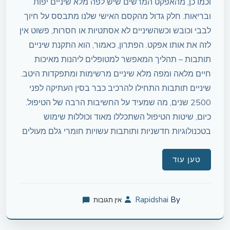
וכמו כן, מהאפקט המרשים שיש לפה מלא שיניים יפות
ובריאות. חלק גדול מהקסם האישי שלנו מתבסס על חיוך
לבבי וכובש וכשהשיניים לא אסתטיות או חסרות, פשוט אין
לזה את אותו אפקט. הפתרון, כאמור, הוא התקנת שיניים
תותבות – תהליך המאפשר למטופלים ליהנות מאיכות
חיים מלאה ומפה מלא שיניים מרשימות ומתפקדות היטב.
שיניים תותבות התחילו להרכיב כבר בסין העתיקה לפני
2500 שנים, מה שמעיד על החשיבות הרבה של הטיפול.
כיום, שיטות הטיפול השתכללו מאוד וכוללות שימוש
בטכנולוגיות חדשניות ותותבות עשויות חומרי גלם מעולים
טען עוד
Rapidshai
By
אין תגובות